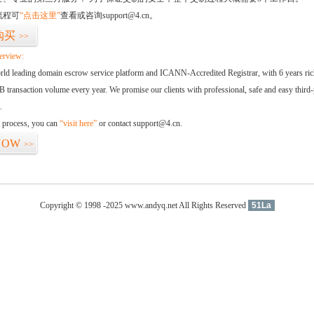
流程可
“点击这里”
查看或咨询support@4.cn。
购买
>>
erview:
orld leading domain escrow service platform and ICANN-Accredited Registrar, with 6 years ri
 transaction volume every year. We promise our clients with professional, safe and easy third-
.
d process, you can
“visit here”
or contact support@4.cn.
NOW
>>
Copyright © 1998 -2025 www.andyq.net All Rights Reserved
51La