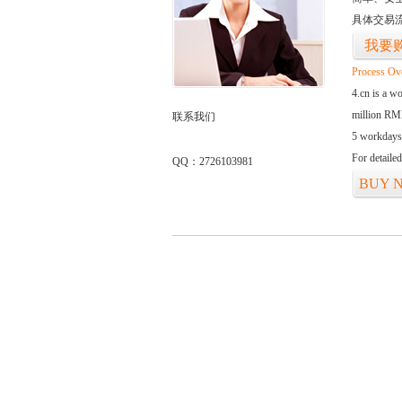
具体交易
我要
Process Ov
4.cn is a w
million RMB
联系我们
5 workdays
For detaile
QQ：2726103981
BUY 