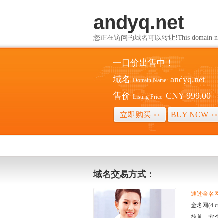
andyq.net
您正在访问的域名可以转让!This domain name i
一口价出售中！
域名
andyq.net
Domain Name:
售价
CNY 999.00
Listing Price:
立即购买
BUY NOW
>>
>>
域名交易方式：
通过金名网(
金名网(4
简单、安